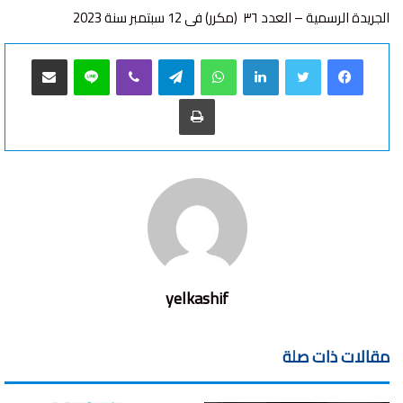
الجریدة الرسمیة – العدد ٣٦ (مكرر) فى 12 سبتمبر سنة 2023
فيسبوك
تويتر
لينكدإن
واتساب
تيلقرام
ڤايبر
لاين
مشاركة عبر البريد
طباعة
yelkashif
مقالات ذات صلة