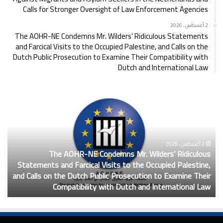
Calls for Stronger Oversight of Law Enforcement Agencies
2 أغسطس ، 2026
The AOHR-NE Condemns Mr. Wilders’ Ridiculous Statements
and Farcical Visits to the Occupied Palestine, and Calls on the
Dutch Public Prosecution to Examine Their Compatibility with
Dutch and International Law
T
ا
h
ل
e
م
A
ن
O
ط
H
2 أغسطس ، 2026
م
The AOHR-NE Condemns Mr. Wilders’ Ridiculous
ا
R
ة
Statements and Farcical Visits to the Occupied Palestine,
ف
-
ت
and Calls on the Dutch Public Prosecution to Examine Their
إ
N
د
Compatibility with Dutch and International Law
و
E
ي
C
ن
o
ا
n
ل