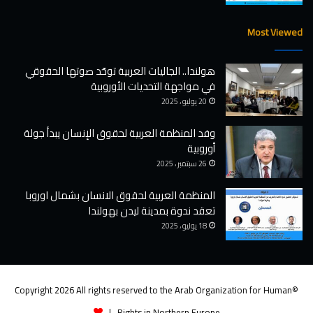
i
ز
c
إ
Most Viewed
a
ل
l
ى
هولندا.. الجاليات العربية توحّد صوتها الحقوقي
V
ف
في مواجهة التحديات الأوروبية
i
ل
s
س
20 يوليو ، 2025
i
ط
t
ي
وفد المنظمة العربية لحقوق الإنسان يبدأ جولة
s
ن
أوروبية
t
ا
26 سبتمبر ، 2025
o
ل
t
م
المنظمة العربية لحقوق الانسان بشمال اوروبا
h
ح
تعقد ندوة بمدينة ليدن بهولندا
e
ت
18 يوليو ، 2025
O
ل
c
ة
…
c
u
و
©Copyright 2026 All rights reserved to the Arab Organization for Human
p
ت
i
د
Rights in Northern Europe |