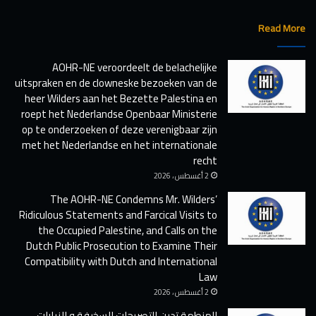
d
ت
e
ص
Read More
m
ر
n
ي
AOHR-NE veroordeelt de belachelijke
s
ح
uitspraken en de clowneske bezoeken van de
M
ا
r
heer Wilders aan het Bezette Palestina en
ت
.
ا
roept het Nederlandse Openbaar Ministerie
W
ل
op te onderzoeken of deze verenigbaar zijn
i
س
met het Nederlandse en het internationale
l
خ
recht
d
ي
2 أغسطس ، 2026
e
ف
The AOHR-NE Condemns Mr. Wilders’
r
ة
Ridiculous Statements and Farcical Visits to
s
و
the Occupied Palestine, and Calls on the
’
ا
Dutch Public Prosecution to Examine Their
R
ل
i
Compatibility with Dutch and International
ز
d
ي
Law
i
ا
2 أغسطس ، 2026
c
ر
المنطمة تدين التصريحات السخيفة و الزيارات