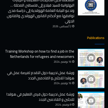
u
ا
البهلوانية للسيد فيلدرز إلى فلسطين المحتلة …
l
ت
وتدعو النيابة العامة الهولندية إلى دراسة مدى
o
ا
توافقها مع أحكام القانون الهولندي والقانون
u
ل
الدولي
s
ب
S
ه
2 أغسطس ، 2026
t
ل
a
و
Publications
t
ا
e
ن
Training Workshop on how to find a job in the
m
ي
Netherlands for refugees and newcomers
e
ة
n
ل
16 نوفمبر ، 2024
t
ل
s
س
ورشة عمل تدريبية حول التقدم لفرصة عمل في
a
ي
هولندا للاجئين و القادمين الجدد
n
د
16 نوفمبر ، 2024
d
ف
F
ي
ورشة عمل تدريبية حول فرص التعليم في هولندا
a
ل
للاجئين و القادمين الجدد
r
د
8 نوفمبر ، 2024
c
ر