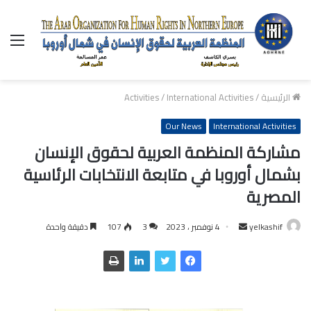
الق
الرئيسية
/
International Activities
/
Activities
Our News
International Activities
مشاركة المنظمة العربية لحقوق الإنسان
بشمال أوروبا في متابعة الانتخابات الرئاسية
المصرية
yelkashif
أ
4 نوفمبر ، 2023
3
107
دقيقة واحدة
ر
س
ل
ب
ر