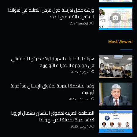
d
ف
F
ي
ورشة عمل تدريبية حول فرص التعليم في هولندا
a
ل
للاجئين و القادمين الجدد
r
د
8 نوفمبر ، 2024
c
ر
i
ز
c
إ
Most Viewed
a
ل
l
ى
هولندا.. الجاليات العربية توحّد صوتها الحقوقي
V
ف
في مواجهة التحديات الأوروبية
i
ل
s
س
20 يوليو ، 2025
i
ط
t
ي
وفد المنظمة العربية لحقوق الإنسان يبدأ جولة
s
ن
أوروبية
t
ا
26 سبتمبر ، 2025
o
ل
t
م
المنظمة العربية لحقوق الانسان بشمال اوروبا
h
ح
تعقد ندوة بمدينة ليدن بهولندا
e
ت
18 يوليو ، 2025
O
ل
c
ة