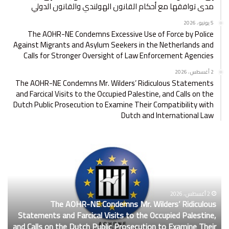
مدى توافقها مع أحكام القانون الهولندي والقانون الدولي
5 يونيو ، 2026
The AOHR-NE Condemns Excessive Use of Force by Police
Against Migrants and Asylum Seekers in the Netherlands and
Calls for Stronger Oversight of Law Enforcement Agencies
2 أغسطس ، 2026
The AOHR-NE Condemns Mr. Wilders’ Ridiculous Statements
and Farcical Visits to the Occupied Palestine, and Calls on the
Dutch Public Prosecution to Examine Their Compatibility with
Dutch and International Law
T
ا
h
ل
e
م
A
ن
O
ط
H
2 أغسطس ، 2026
م
The AOHR-NE Condemns Mr. Wilders’ Ridiculous
ا
R
ة
Statements and Farcical Visits to the Occupied Palestine,
ف
-
ت
and Calls on the Dutch Public Prosecution to Examine Their
إ
N
د