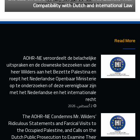
Compatibility with Dutch and International Law
و
E
ي
C
ن
o
ا
n
ل
d
ت
e
ص
Read More
m
ر
n
ي
AOHR-NE veroordeelt de belachelijke
s
ح
uitspraken en de clowneske bezoeken van de
M
ا
r
heer Wilders aan het Bezette Palestina en
ت
.
ا
roept het Nederlandse Openbaar Ministerie
W
ل
op te onderzoeken of deze verenigbaar zijn
i
س
met het Nederlandse en het internationale
l
خ
recht
d
ي
2 أغسطس ، 2026
e
ف
The AOHR-NE Condemns Mr. Wilders’
r
ة
Ridiculous Statements and Farcical Visits to
s
و
the Occupied Palestine, and Calls on the
’
ا
Dutch Public Prosecution to Examine Their
R
ل