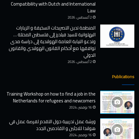
i
Compatibility with Dutch and International
ز
d
ي
Law
i
ا
2 أغسطس ، 2026
c
ر
المنطمة تدين التصريحات السخيفة و الزيارات
u
ا
البهلوانية للسيد فيلدرز إلى فلسطين المحتلة …
l
ت
وتدعو النيابة العامة الهولندية إلى دراسة مدى
o
ا
توافقها مع أحكام القانون الهولندي والقانون
u
ل
الدولي
s
ب
S
ه
2 أغسطس ، 2026
t
ل
a
و
Publications
t
ا
e
ن
Training Workshop on how to find a job in the
m
ي
Netherlands for refugees and newcomers
e
ة
n
ل
16 نوفمبر ، 2024
t
ل
s
س
ورشة عمل تدريبية حول التقدم لفرصة عمل في
a
ي
هولندا للاجئين و القادمين الجدد
n
د
16 نوفمبر ، 2024