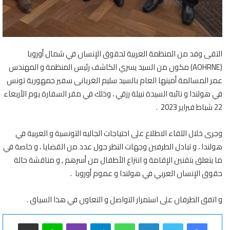
التقى وفد من المنظمة العربية لحقوق الإنسان في شمال أوروبا
(AOHRNE) مكون من السيد يسري الكاشف رئيس المنظمة و المهندس
عمر المسالمة أمينها العام بالسيد سليم الغريانى سفير جمهورية تونس
في هولندا و نائبه السيدة نبيلة رزقي ، وذلك في مقر السفارة يوم الأربعاء
22 شباط فبراير 2023 .
‏وجرى خلال اللقاء الاطلاع على احتياجات الجاليه التونسية و العربية في
هولندا ، و تبادل الطرفين وجهات النظر حول عدد من القضايا ، و خاصة في
ما يتعلق بتقنين الإقامة و انتزاع الأطفال من أسرهم , و مناقشة حالة
حقوق الإنسان العربي في هولندا و عموم أوروبا .
‏و اتفق الطرفان على استمرار التواصل و التعاون في هذا السياق .
فيسبوك
تويتر
لينكدإن
واتساب
تيلقرام
ڤايبر
لاين
مشاركة عبر البريد