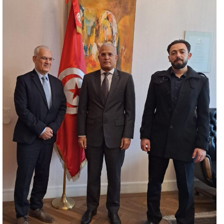
د
ا
إ
ل
ك
ت
ر
و
ن
ي
ا