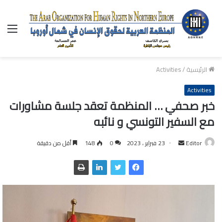
الق
الرئيسية
/
Activities
Activities
خبر صحفي … المنظمة تعقد جلسة مشاورات
مع السفير التونسي و نائبه
Editor
أ
23 فبراير ، 2023
0
148
أقل من دقيقة
ر
س
ل
ب
ر
ي