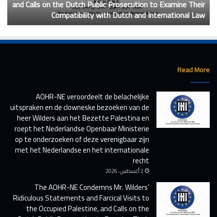
and Calls on the Dutch Public Prosecution to Examine Their
إ
N
د
Compatibility with Dutch and International Law
و
E
ي
C
ن
o
ا
n
ل
d
ت
e
ص
Read More
m
ر
n
ي
AOHR-NE veroordeelt de belachelijke
s
ح
uitspraken en de clowneske bezoeken van de
M
ا
r
heer Wilders aan het Bezette Palestina en
ت
.
ا
roept het Nederlandse Openbaar Ministerie
W
ل
op te onderzoeken of deze verenigbaar zijn
i
س
met het Nederlandse en het internationale
l
خ
recht
d
ي
2 أغسطس ، 2026
e
ف
The AOHR-NE Condemns Mr. Wilders’
r
ة
Ridiculous Statements and Farcical Visits to
s
و
the Occupied Palestine, and Calls on the
’
ا