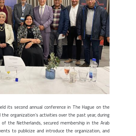
ك
ت
ر
و
ن
ي
ا
eld its second annual conference in The Hague on the
the organization’s activities over the past year, during
om of the Netherlands, secured membership in the Arab
vents to publicize and introduce the organization, and