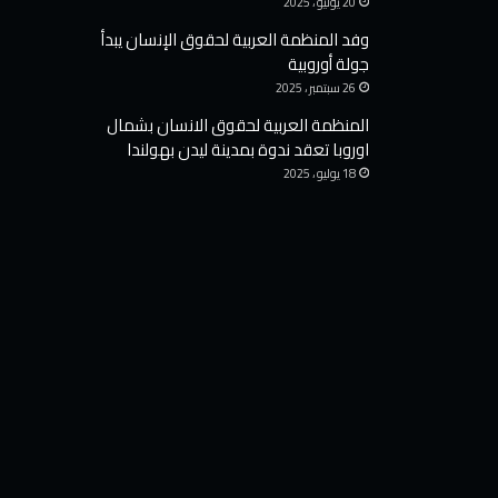
20 يوليو ، 2025
i
n
وفد المنظمة العربية لحقوق الإنسان يبدأ
a
جولة أوروبية
e
26 سبتمبر ، 2025
n
المنظمة العربية لحقوق الانسان بشمال
r
اوروبا تعقد ندوة بمدينة ليدن بهولندا
o
e
18 يوليو ، 2025
p
t
h
e
t
N
e
d
e
r
l
a
n