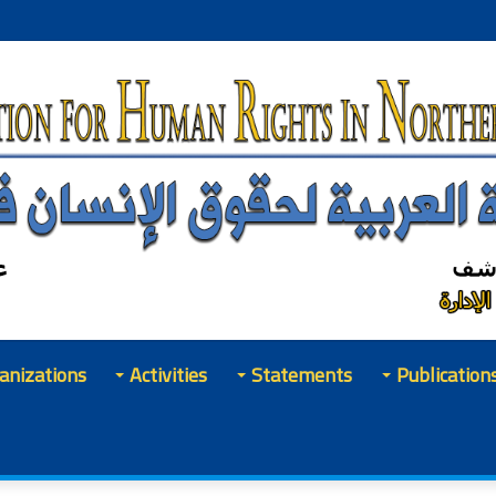
anizations
Activities
Statements
Publication