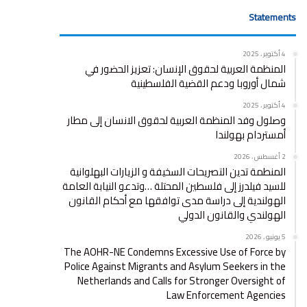
Statements
4 أكتوبر ، 2025
المنظمة العربية لحقوق الإنسان: تعزيز الحضور في
شمال أوروبا ودعم القضية الفلسطينية
4 أكتوبر ، 2025
وصلول وفد المنظمة العربية لحقوق الانسان إلى مطار
أمستردام بهولندا
2 أغسطس ، 2026
المنطمة تدين التصريحات السخيفة و الزيارات البهلوانية
للسيد فيلدرز إلى فلسطين المحتلة …وتدعو النيابة العامة
الهولندية إلى دراسة مدى توافقها مع أحكام القانون
الهولندي والقانون الدولي
5 يونيو ، 2026
The AOHR-NE Condemns Excessive Use of Force by
Police Against Migrants and Asylum Seekers in the
Netherlands and Calls for Stronger Oversight of
Law Enforcement Agencies