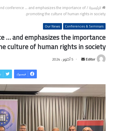
الرئيسية
/
nd conference … and emphasizes the importance of
promoting the culture of human rights in society.
Our News
Conferences & Seminars
ce … and emphasizes the importance
e culture of human rights in society.
Editor
أ
5 أكتوبر ، 2024
ر
س
فيسبوك
ت
ل
ب
ر
ي
د
ا
إ
ل