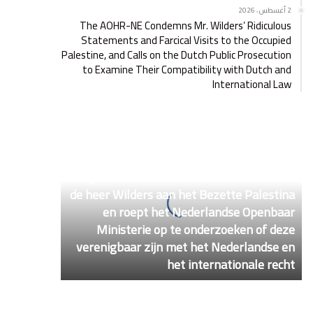
2 أغسطس ، 2026
The AOHR-NE Condemns Mr. Wilders’ Ridiculous
Statements and Farcical Visits to the Occupied
Palestine, and Calls on the Dutch Public Prosecution
to Examine Their Compatibility with Dutch and
International Law
A
2 أغسطس ، 2026
O
AOHR-NE veroordeelt de belachelijke
H
uitspraken en de clowneske bezoeken van
R
de heer Wilders aan het Bezette Palestina
-
N
en roept het Nederlandse Openbaar
E
Ministerie op te onderzoeken of deze
v
verenigbaar zijn met het Nederlandse en
e
het internationale recht
r
o
o
r