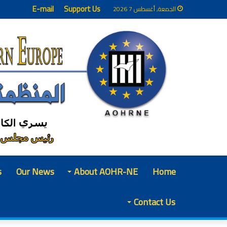
E-mail
Support Us
الجمعة, أغسطس 7 2026
s
Our News
About AOHR-NE
Home
Contact Us